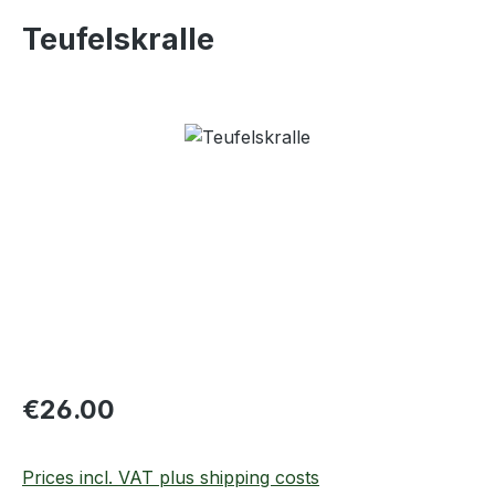
Teufelskralle
Skip image gallery
Regular price:
€26.00
Prices incl. VAT plus shipping costs