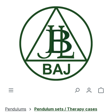
Skip to main content
Shop
Pendulums
Pendulum sets / Therapy cases