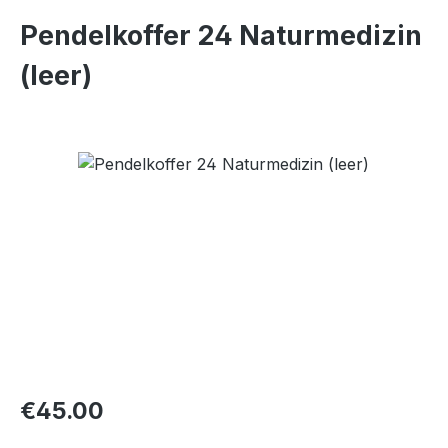
Pendelkoffer 24 Naturmedizin
(leer)
Skip image gallery
Regular price:
€45.00