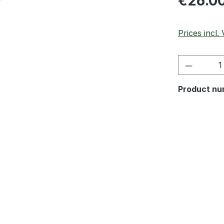
€26.0
Prices incl.
Product 
Product nu