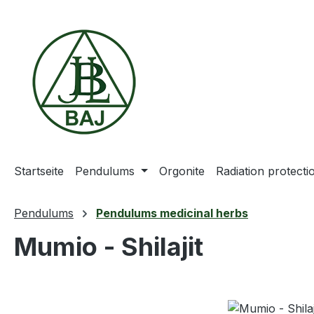
ip to main content
Skip to search
Skip to main navigation
Startseite
Pendulums
Orgonite
Radiation protect
Pendulums
Pendulums medicinal herbs
Mumio - Shilajit
Skip image gallery