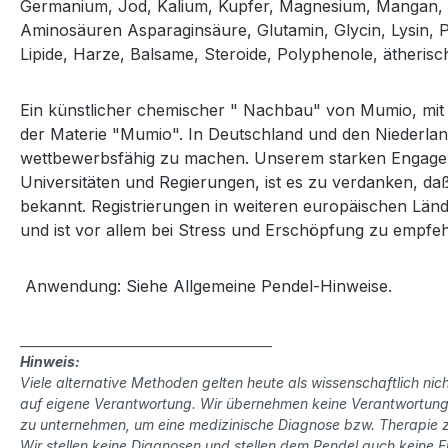
Germanium, Jod, Kalium, Kupfer, Magnesium, Mangan, M
Aminosäuren Asparaginsäure, Glutamin, Glycin, Lysin, P
Lipide, Harze, Balsame, Steroide, Polyphenole, ätheris
Ein künstlicher chemischer " Nachbau" von Mumio, mit se
der Materie "Mumio". In Deutschland und den Niederla
wettbewerbsfähig zu machen. Unserem starken Engagemen
Universitäten und Regierungen, ist es zu verdanken, da
bekannt. Registrierungen in weiteren europäischen Lände
und ist vor allem bei Stress und Erschöpfung zu empfe
Anwendung: Siehe Allgemeine Pendel-Hinweise.
__________________________________________
Hinweis:
Viele alternative Methoden gelten heute als wissenschaftlich 
auf eigene Verantwortung. Wir übernehmen keine Verantwortung f
zu unternehmen, um eine medizinische Diagnose bzw. Therapie z
Wir stellen keine Diagnosen und stellen dem Pendel auch keine F