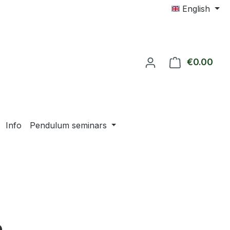
English
€0.00
Shop
Info
Pendulum seminars
e: