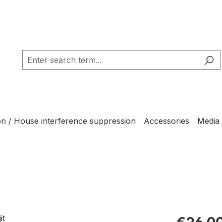
ion / House interference suppression
Accessories
Media
Regular pric