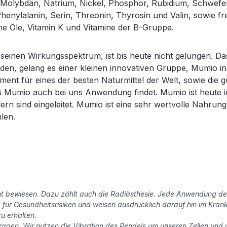
olybdän, Natrium, Nickel, Phosphor, Rubidium, Schwefel, 
henylalanin, Serin, Threonin, Thyrosin und Valin, sowie fr
che Öle, Vitamin K und Vitamine der B-Gruppe.
inen Wirkungsspektrum, ist bis heute nicht gelungen. Das s
nden, gelang es einer kleinen innovativen Gruppe, Mumio 
t für eines der besten Naturmittel der Welt, sowie die gu
ß Mumio auch bei uns Anwendung findet. Mumio ist heute i
rn sind eingeleitet. Mumio ist eine sehr wertvolle Nahrun
hlen.
nicht bewiesen. Dazu zählt auch die Radiästhesie. Jede Anwendung 
ür Gesundheitsrisiken und weisen ausdrücklich darauf hin im Krankh
u erhalten.
ragen. Wir nutzen die Vibration des Pendels um unseren Zellen und