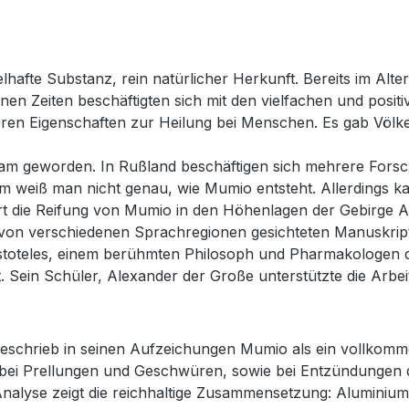
elhafte Substanz, rein natürlicher Herkunft. Bereits im Alt
en Zeiten beschäftigten sich mit den vielfachen und posi
n Eigenschaften zur Heilung bei Menschen. Es gab Völker
sam geworden. In Rußland beschäftigen sich mehrere Fors
em weiß man nicht genau, wie Mumio entsteht. Allerdings k
rt die Reifung von Mumio in den Höhenlagen der Gebirge A
 von verschiedenen Sprachregionen gesichteten Manuskript
istoteles, einem berühmten Philosoph und Pharmakologen 
ein Schüler, Alexander der Große unterstützte die Arbeite
eschrieb in seinen Aufzeichungen Mumio als ein vollkomme
ei Prellungen und Geschwüren, sowie bei Entzündungen de
 Analyse zeigt die reichhaltige Zusammensetzung: Aluminium