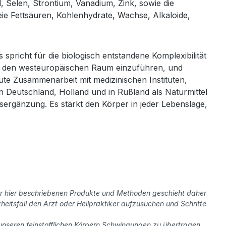
Selen, Strontium, Vanadium, Zink, sowie die
eie Fettsäuren, Kohlenhydrate, Wachse, Alkaloide,
pricht für die biologisch entstandene Komplexibilität
in den westeuropäischen Raum einzuführen, und
te Zusammenarbeit mit medizinischen Instituten,
n Deutschland, Holland und in Rußland als Naturmittel
gsergänzung. Es stärkt den Körper in jeder Lebenslage,
der hier beschriebenen Produkte und Methoden geschieht daher
eitsfall den Arzt oder Heilpraktiker aufzusuchen und Schritte
 unseren feinstofflichen Körpern Schwingungen zu übertragen.