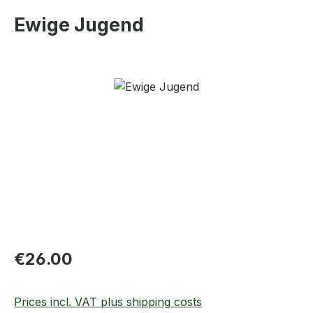
Ewige Jugend
Skip image gallery
Regular price:
€26.00
Prices incl. VAT plus shipping costs