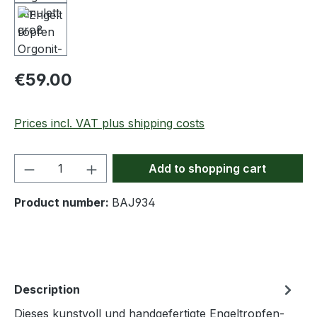
Regular price:
€59.00
Prices incl. VAT plus shipping costs
Product Quantity: Enter the desired amou
Add to shopping cart
Product number:
BAJ934
Description
Dieses kunstvoll und handgefertigte Engeltropfen-