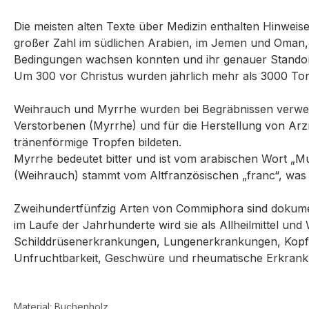
Die meisten alten Texte über Medizin enthalten Hinwe
großer Zahl im südlichen Arabien, im Jemen und Oman, au
Bedingungen wachsen konnten und ihr genauer Standort
Um 300 vor Christus wurden jährlich mehr als 3000 Ton
Weihrauch und Myrrhe wurden bei Begräbnissen verwend
Verstorbenen (Myrrhe) und für die Herstellung von Arzn
tränenförmige Tropfen bildeten.
Myrrhe bedeutet bitter und ist vom arabischen Wort „Mu
(Weihrauch) stammt vom Altfranzösischen „franc“, was 
Zweihundertfünfzig Arten von Commiphora sind dokume
im Laufe der Jahrhunderte wird sie als Allheilmittel und
Schilddrüsenerkrankungen, Lungenerkrankungen, Kopf
Unfruchtbarkeit, Geschwüre und rheumatische Erkran
Material: Buchenholz