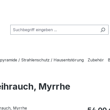
tpyramide / Strahlenschutz / Hausentstörung
Zubehör
B
eihrauch, Myrrhe
Regulärer Pr