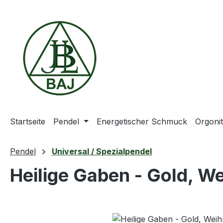
m Hauptinhalt springen
Zur Suche springen
Zur Hauptnavigation springen
Startseite
Pendel
Energetischer Schmuck
Orgoni
Pendel
Universal / Spezialpendel
Heilige Gaben - Gold, W
Bildergalerie überspringen