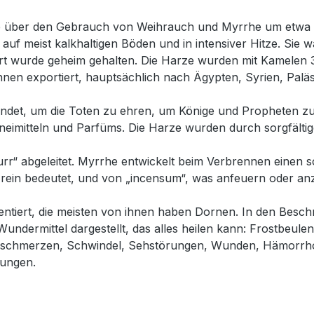
ise über den Gebrauch von Weihrauch und Myrrhe um etwa 
f meist kalkhaltigen Böden und in intensiver Hitze. Sie wa
 wurde geheim gehalten. Die Harze wurden mit Kamelen 30
nen exportiert, hauptsächlich nach Ägypten, Syrien, Paläs
et, um die Toten zu ehren, um Könige und Propheten zu s
eimitteln und Parfüms. Die Harze wurden durch sorgfältige
rr“ abgeleitet. Myrrhe entwickelt beim Verbrennen einen 
rein bedeutet, und von „incensum“, was anfeuern oder an
ntiert, die meisten von ihnen haben Dornen. In den Besc
 Wundermittel dargestellt, das alles heilen kann: Frostbeul
schmerzen, Schwindel, Sehstörungen, Wunden, Hämorrho
kungen.