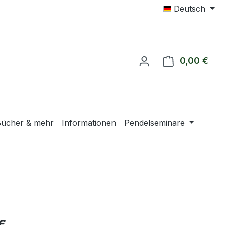
Deutsch
0,00 €
Ware
ücher & mehr
Informationen
Pendelseminare
eis: