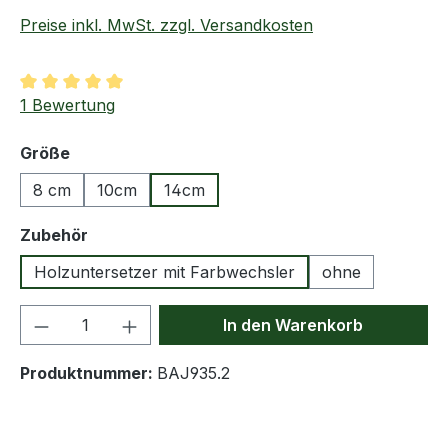
Preise inkl. MwSt. zzgl. Versandkosten
Durchschnittliche Bewertung von 5 von 5 Sternen
1 Bewertung
auswählen
Größe
8 cm
10cm
14cm
auswählen
Zubehör
Holzuntersetzer mit Farbwechsler
ohne
Produkt Anzahl: Gib den gewünschten We
In den Warenkorb
Produktnummer:
BAJ935.2