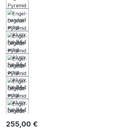
Regulärer Preis:
255,00 €